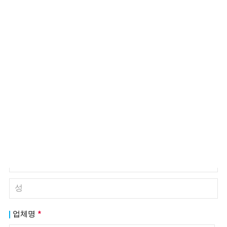
+82-2-515-5302
문의 유형을 선택하시고, 확실하지 않은 경우 ‘기타 문의’를 선
택해주시기 바랍니다.
가능한 빠른 시일 내로 연락 드리도록 하겠습니다.
문의 유형 선택
성함
*
업체명
*