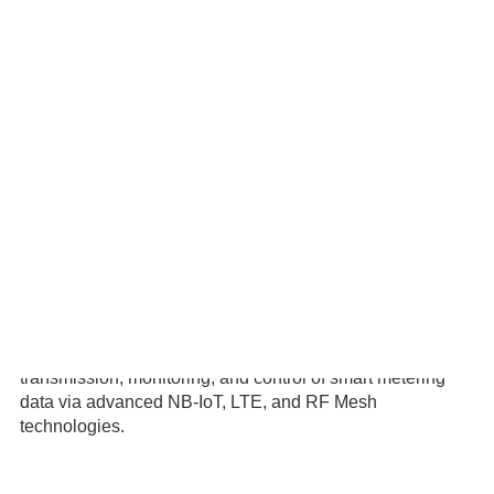
Get Actionable Insights from Delta’s Smart Meter
Connectivity Solution.
DeltaGrid Metering is a highly advanced, flexible, and
comprehensive solution that includes meters, field area
networking (FAN) modules, data concentrator units (DCU)
and head-end systems (HES).
This solution can perform real-time collection,
transmission, monitoring, and control of smart metering
data via advanced NB-IoT, LTE, and RF Mesh
technologies.